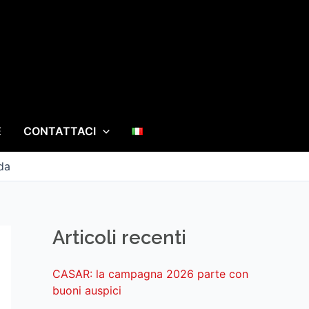
E
CONTATTACI
da
Articoli recenti
CASAR: la campagna 2026 parte con
buoni auspici