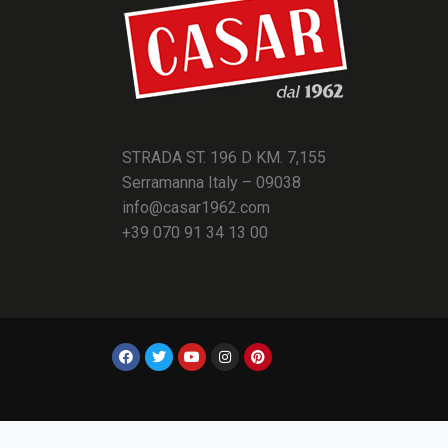
STRADA ST. 196 D KM. 7,155
Serramanna Italy – 09038
info@casar1962.com
+39 070 91 34 13 00
Informat