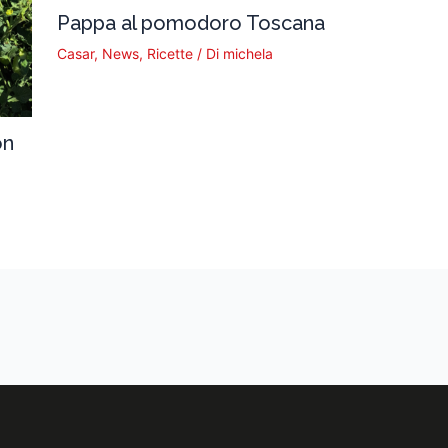
Pappa al pomodoro Toscana
Casar
,
News
,
Ricette
/ Di
michela
on