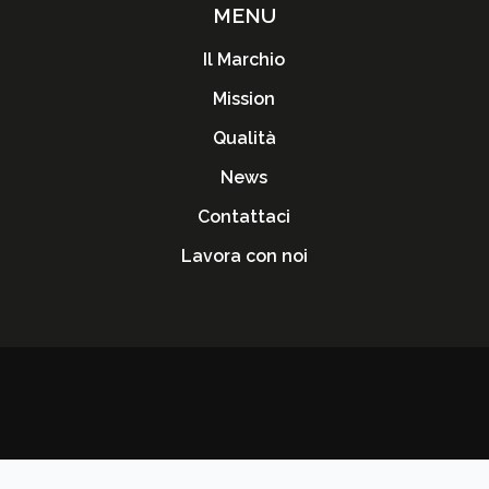
MENU
Il Marchio
Mission
Qualità
News
Contattaci
Lavora con noi
iva sulla raccolta
Le tue preferenze relative alla priva