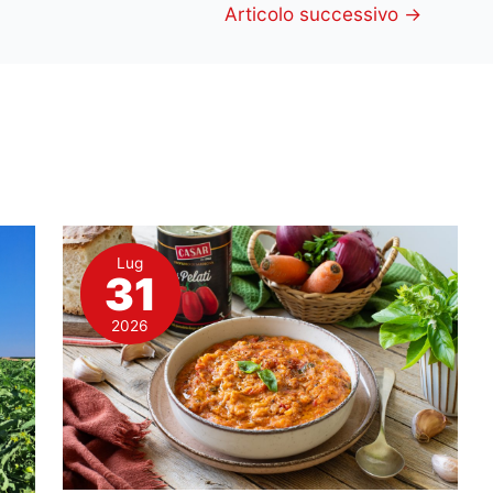
Articolo successivo
→
Lug
31
2026
28
Luglio
2026