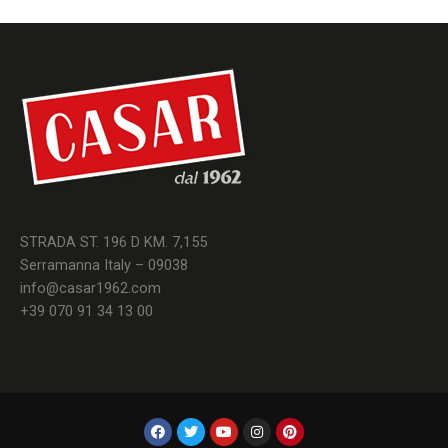
STRADA ST. 196 D KM. 7,155
Serramanna Italy – 09038
info@casar1962.com
+39 070 91 34 13 00