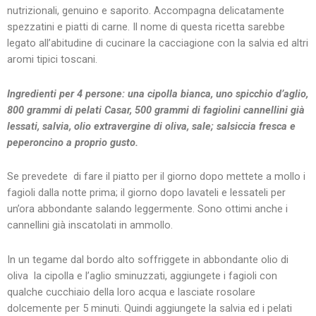
nutrizionali, genuino e saporito. Accompagna delicatamente
spezzatini e piatti di carne. Il nome di questa ricetta sarebbe
legato all’abitudine di cucinare la cacciagione con la salvia ed altri
aromi tipici toscani.
Ingredienti per 4 persone: una cipolla bianca, uno spicchio d’aglio,
800 grammi di pelati Casar, 500 grammi di fagiolini cannellini già
lessati, salvia, olio extravergine di oliva, sale; salsiccia fresca e
peperoncino a proprio gusto.
Se prevedete di fare il piatto per il giorno dopo mettete a mollo i
fagioli dalla notte prima; il giorno dopo lavateli e lessateli per
un’ora abbondante salando leggermente. Sono ottimi anche i
cannellini già inscatolati in ammollo.
In un tegame dal bordo alto soffriggete in abbondante olio di
oliva la cipolla e l’aglio sminuzzati, aggiungete i fagioli con
qualche cucchiaio della loro acqua e lasciate rosolare
dolcemente per 5 minuti. Quindi aggiungete la salvia ed i pelati