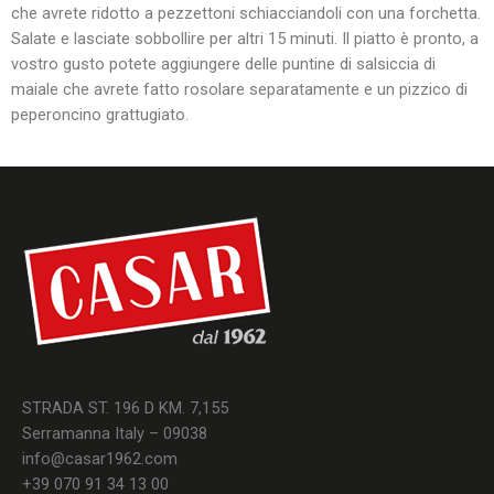
che avrete ridotto a pezzettoni schiacciandoli con una forchetta.
Salate e lasciate sobbollire per altri 15 minuti. Il piatto è pronto, a
vostro gusto potete aggiungere delle puntine di salsiccia di
maiale che avrete fatto rosolare separatamente e un pizzico di
peperoncino grattugiato.
STRADA ST. 196 D KM. 7,155
Serramanna Italy – 09038
info@casar1962.com
+39 070 91 34 13 00